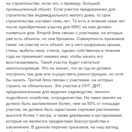
на строительство, если это, к примеру, большой
промышленный объект. Если участок предназначен для
строительства индивидуального жилого дома, то срок
строительства составит семь лет. То есть в течение семи лет
после приобретения участка для ИЖС на нем должен
появиться дом. Второй блок связан с участками, на которых
уже есть объекты, но они брошены. Совокупность признаков
такая: на участке есть объект, но у него разрушены крыша,
стены, выбиты окна, стекла, однако собственник в течение
года не принимает никаких мер, чтобы начать его
восстанавливать. Такой участок будет считаться
неиспользуемым. Это не значит, что за год он должен
построить там дом или осуществить реконструкцию, но хотя
бы начать. Третий блок связан с участками, на которых
строить не обязательно. Это участки в СНТ, ДНТ,
предназначенные для ведения садоводства, личного
подсобного хозяйства, огородничества. На таких землях не
должно быть захламления более, чем на 50% от площади
участка, не должно быть зарастания сорными растениями
высотой более 1 метра, а также деревьями и кустарниками,
которые не являются предметами благоустройства и
озеленения. В данном перечне признаков, на наш взгляд,