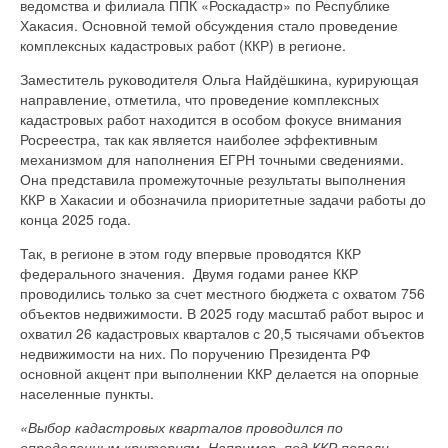
ведомства и филиала ППК «Роскадастр» по Республике
Хакасия. Основной темой обсуждения стало проведение
комплексных кадастровых работ (ККР) в регионе.
Заместитель руководителя Ольга Найдёшкина, курирующая
направление, отметила, что проведение комплексных
кадастровых работ находится в особом фокусе внимания
Росреестра, так как является наиболее эффективным
механизмом для наполнения ЕГРН точными сведениями.
Она представила промежуточные результаты выполнения
ККР в Хакасии и обозначила приоритетные задачи работы до
конца 2025 года.
Так, в регионе в этом году впервые проводятся ККР
федерального значения. Двумя годами ранее ККР
проводились только за счет местного бюджета с охватом 756
объектов недвижимости. В 2025 году масштаб работ вырос и
охватил 26 кадастровых кварталов с 20,5 тысячами объектов
недвижимости на них. По поручению Президента РФ
основной акцент при выполнении ККР делается на опорные
населенные пункты.
«Выбор кадастровых кварталов проводился по
определенным критериям. Например, под ККР попали