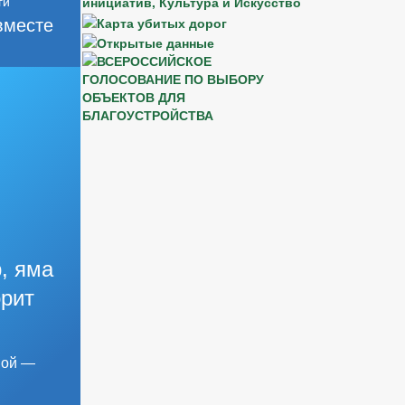
вместе
, яма
орит
мой —