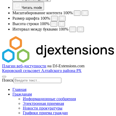
Читать mode
Масштабирование контента
100
%
Размер шрифта
100
%
Высота строки
100
%
Интервал между буквами
100
%
Плагин веб-доступности
на DJ-Extensions.com
Кировский сельсовет Алтайского района РХ
Поиск
Главная
Гражданам
Информационные сообщения
Электронная приемная
Новости прокуратуры
Графики приема граждан