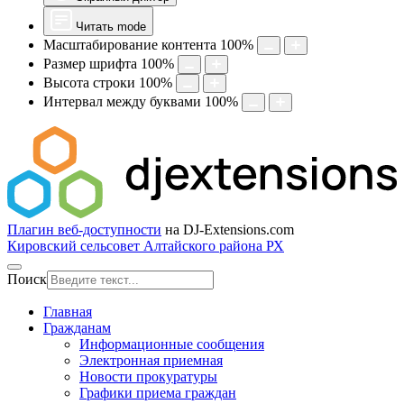
Читать mode
Масштабирование контента
100
%
Размер шрифта
100
%
Высота строки
100
%
Интервал между буквами
100
%
Плагин веб-доступности
на DJ-Extensions.com
Кировский сельсовет Алтайского района РХ
Поиск
Главная
Гражданам
Информационные сообщения
Электронная приемная
Новости прокуратуры
Графики приема граждан