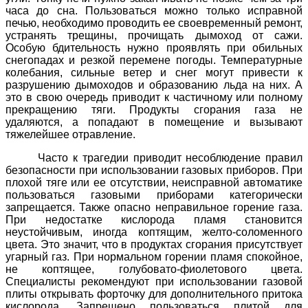
часа до сна.
Пользоваться можно только исправной
печью, необходимо проводить ее своевременный ремонт,
устранять трещины, прочищать дымоход от сажи.
Особую бдительность нужно проявлять при обильных
снегопадах и резкой перемене погоды. Температурные
колебания, сильные ветер и снег могут привести к
разрушению дымоходов и образованию льда на них. А
это в свою очередь приводит к частичному или полному
прекращению тяги. Продукты сгорания газа не
удаляются, а попадают в помещение и вызывают
тяжелейшее отравление.
Часто к трагедии приводит несоблюдение правил
безопасности при использовании газовых приборов. При
плохой тяге или ее отсутствии, неисправной автоматике
пользоваться газовыми приборами категорически
запрещается. Также опасно неправильное горение газа.
При недостатке кислорода пламя становится
неустойчивым, иногда коптящим, желто-соломенного
цвета. Это значит, что в продуктах сгорания присутствует
угарный газ. При нормальном горении пламя спокойное,
не коптящее, голубовато-фиолетового цвета.
Специалисты рекомендуют при использовании газовой
плиты открывать форточку для дополнительного притока
кислорода. Запрещено пользоваться плитой для