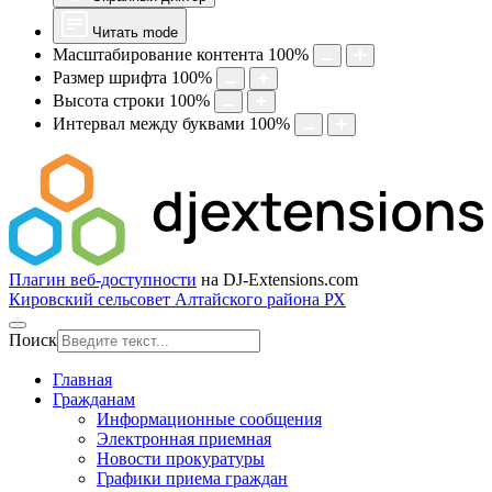
Читать mode
Масштабирование контента
100
%
Размер шрифта
100
%
Высота строки
100
%
Интервал между буквами
100
%
Плагин веб-доступности
на DJ-Extensions.com
Кировский сельсовет Алтайского района РХ
Поиск
Главная
Гражданам
Информационные сообщения
Электронная приемная
Новости прокуратуры
Графики приема граждан