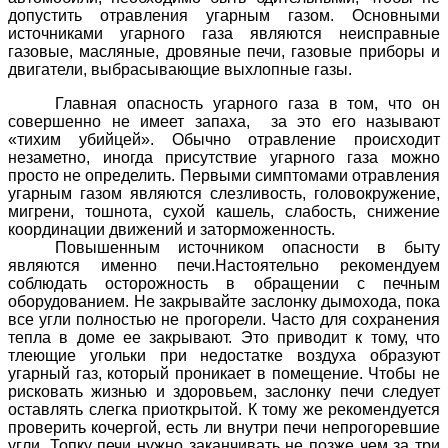
допустить отравления угарным газом. Основными
источниками угарного газа являются неисправные
газовые, масляные, дровяные печи, газовые приборы и
двигатели, выбрасывающие выхлопные газы.
Главная опасность угарного газа в том, что он
совершенно не имеет запаха, за это его называют
«тихим убийцей». Обычно отравление происходит
незаметно, иногда присутствие угарного газа можно
просто не определить.
Первыми симптомами отравления
угарным газом являются слезливость, головокружение,
мигрени, тошнота, сухой кашель, слабость, снижение
координации движений и заторможенность.
Повышенным источником опасности в быту
являются именно печи.
Настоятельно рекомендуем
соблюдать осторожность в обращении с печным
оборудованием.
Не закрывайте заслонку дымохода, пока
все угли полностью не прогорели.
Часто для сохранения
тепла в доме ее закрывают. Это приводит к тому, что
тлеющие угольки при недостатке воздуха образуют
угарный газ, который проникает в помещение. Чтобы не
рисковать жизнью и здоровьем, заслонку печи следует
оставлять слегка приоткрытой. К тому же рекомендуется
проверить кочергой, есть ли внутри печи непрогоревшие
угли.
Топку печи нужно заканчивать не позже чем за три