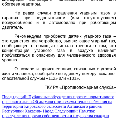
обогрева квартиры.
Не редки случаи отравления угарным газом в
гаражах при недостаточном (или отсутствующем)
воздухообмене и в автомобилях при работающем
двигателе.
Рекомендуем приобрести датчик угарного газа –
это единственное устройство, выявляющее угарный газ,
сообщающее с помощью сигнала тревоги о том, что
концентрация угарного газа в воздухе начинает
приближаться к опасному для человеческого здоровья
уровню.
О пожаре и происшествиях, связанных с угрозой
жизни человека, сообщайте по единому номеру пожарно-
спасательной службы «112» или «101».
ГКУ РХ «Противопожарная служба»
Предыдущий: Публичные обсуждения проекта нормативного
правового акта «Об актуализации схемы теплоснабжения на
территории Кировского сельсовета Алтайского района
Республики Хакасия»
Назад
Следующий: Памятка:
преступления против собственности и имущества граждан