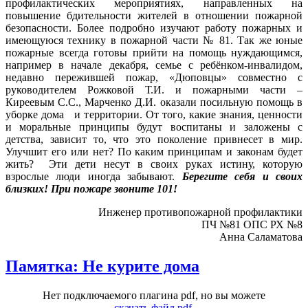
профилактических мероприятиях, направленных на
повышение бдительности жителей в отношении пожарной
безопасности. Более подробно изучают работу пожарных и
имеющуюся технику в пожарной части № 81. Так же юные
пожарные всегда готовы прийти на помощь нуждающимся,
например в начале декабря, семье с ребёнком-инвалидом,
недавно пережившей пожар, «Дюповцы» совместно с
руководителем Рожковой Т.И. и пожарными части –
Киреевым С.С., Марченко Д.И. оказали посильную помощь в
уборке дома и территории. От того, какие знания, ценности
и моральные принципы будут воспитаны и заложены с
детства, зависит то, что это поколение привнесет в мир.
Улучшит его или нет? По каким принципам и законам будет
жить? Эти дети несут в своих руках истину, которую
взрослые люди иногда забывают.
Берегите себя и своих
близких! При пожаре звоните 101!
Инженер противопожарной профилактики
ПЧ №81 ОПС РХ №8
Анна Саламатова
Памятка: Не курите дома
Нет подключаемого плагина pdf, но вы можете
скачать файл pdf.