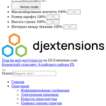
Читать mode
Масштабирование контента
100
%
Размер шрифта
100
%
Высота строки
100
%
Интервал между буквами
100
%
Плагин веб-доступности
на DJ-Extensions.com
Кировский сельсовет Алтайского района РХ
Поиск
Главная
Гражданам
Информационные сообщения
Электронная приемная
Новости прокуратуры
Графики приема граждан