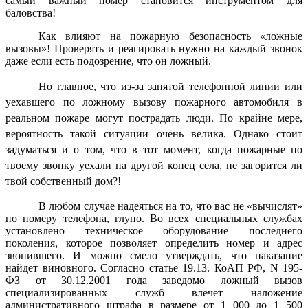
самый важный номер становится инструментом для
баловства!
Как влияют на пожарную безопасность «ложные
вызовы»! Проверять и реагировать нужно на каждый звонок
даже если есть подозрение, что он ложный.
Но главное, что из-за занятой телефонной линии или
уехавшего по ложному вызову пожарного автомобиля в
реальном пожаре могут пострадать люди. По крайне мере,
вероятность такой ситуации очень велика. Однако стоит
задуматься и о том, что в тот момент, когда пожарные по
твоему звонку уехали на другой конец села, не загорится ли
твой собственный дом?!
В любом случае надеяться на то, что вас не «вычислят»
по номеру телефона, глупо. Во всех специальных службах
установлено техническое оборудование последнего
поколения, которое позволяет определить номер и адрес
звонившего. И можно смело утверждать, что наказание
найдет виновного. Согласно с
татье 19.13. КоАП РФ, N 195-
ФЗ от 30.12.2001 года заведомо ложный вызов
специализированных служб
влечет наложение
административного штрафа в размере от 1 000 до 1 500