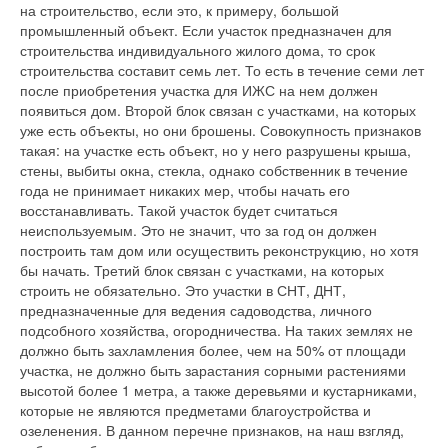
на строительство, если это, к примеру, большой
промышленный объект. Если участок предназначен для
строительства индивидуального жилого дома, то срок
строительства составит семь лет. То есть в течение семи лет
после приобретения участка для ИЖС на нем должен
появиться дом. Второй блок связан с участками, на которых
уже есть объекты, но они брошены. Совокупность признаков
такая: на участке есть объект, но у него разрушены крыша,
стены, выбиты окна, стекла, однако собственник в течение
года не принимает никаких мер, чтобы начать его
восстанавливать. Такой участок будет считаться
неиспользуемым. Это не значит, что за год он должен
построить там дом или осуществить реконструкцию, но хотя
бы начать. Третий блок связан с участками, на которых
строить не обязательно. Это участки в СНТ, ДНТ,
предназначенные для ведения садоводства, личного
подсобного хозяйства, огородничества. На таких землях не
должно быть захламления более, чем на 50% от площади
участка, не должно быть зарастания сорными растениями
высотой более 1 метра, а также деревьями и кустарниками,
которые не являются предметами благоустройства и
озеленения. В данном перечне признаков, на наш взгляд,