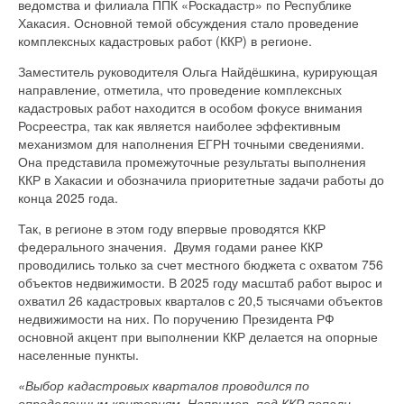
ведомства и филиала ППК «Роскадастр» по Республике
Хакасия. Основной темой обсуждения стало проведение
комплексных кадастровых работ (ККР) в регионе.
Заместитель руководителя Ольга Найдёшкина, курирующая
направление, отметила, что проведение комплексных
кадастровых работ находится в особом фокусе внимания
Росреестра, так как является наиболее эффективным
механизмом для наполнения ЕГРН точными сведениями.
Она представила промежуточные результаты выполнения
ККР в Хакасии и обозначила приоритетные задачи работы до
конца 2025 года.
Так, в регионе в этом году впервые проводятся ККР
федерального значения. Двумя годами ранее ККР
проводились только за счет местного бюджета с охватом 756
объектов недвижимости. В 2025 году масштаб работ вырос и
охватил 26 кадастровых кварталов с 20,5 тысячами объектов
недвижимости на них. По поручению Президента РФ
основной акцент при выполнении ККР делается на опорные
населенные пункты.
«Выбор кадастровых кварталов проводился по
определенным критериям. Например, под ККР попали